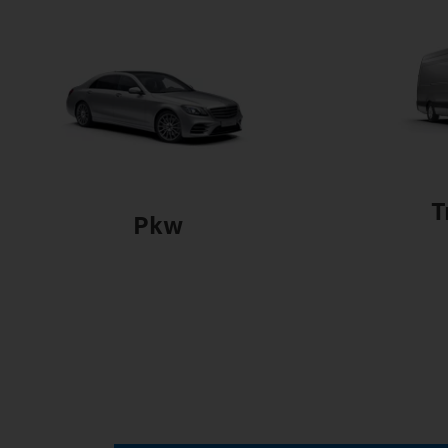
T
Pkw